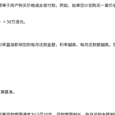
等于房产购买价格减去首付款。例如，如果您计划购买一套价值
）= 50万澳元。
利率直接影响您的每月还款金额，利率越高，每月还款额越高。
计算基准。
屋贷款期限通常为15至30年。贷款期限越长，每月还款金额