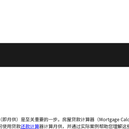
供）是至关重要的一步。房屋贷款计算器（Mortgage Cal
何使用贷款
还款计算
器计算月供，并通过实际案例帮助您理解这