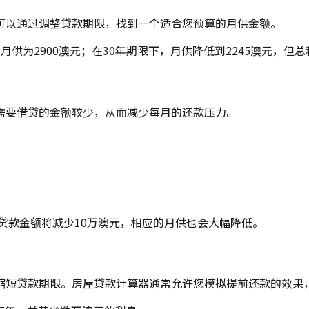
可以通过调整贷款期限，找到一个适合您预算的月供金额。
，月供为2900澳元；在30年期限下，月供降低到2245澳元，但
需要借贷的金额较少，从而减少每月的还款压力。
的贷款金额将减少10万澳元，相应的月供也会大幅降低。
缩短贷款期限。房屋贷款计算器通常允许您模拟提前还款的效果