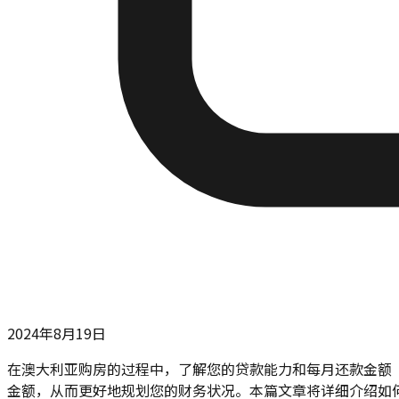
2024年8月19日
在澳大利亚购房的过程中，了解您的贷款能力和每月还款金额（即月
金额，从而更好地规划您的财务状况。本篇文章将详细介绍如