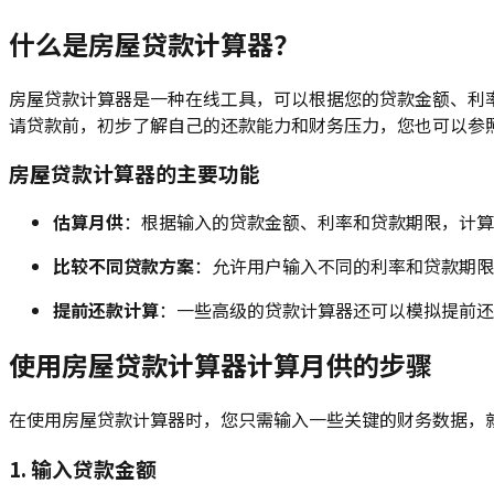
什么是房屋贷款计算器？
房屋贷款计算器是一种在线工具，可以根据您的贷款金额、利
请贷款前，初步了解自己的还款能力和财务压力，您也可以参
房屋贷款计算器的主要功能
估算月供
：根据输入的贷款金额、利率和贷款期限，计算
比较不同贷款方案
：允许用户输入不同的利率和贷款期限
提前还款计算
：一些高级的贷款计算器还可以模拟提前还
使用房屋贷款计算器计算月供的步骤
在使用房屋贷款计算器时，您只需输入一些关键的财务数据，
1. 输入贷款金额