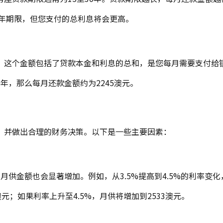
0年期限，但您支付的总利息将会更高。
。这个金额包括了贷款本金和利息的总和，是您每月需要支付给
0年，那么每月还款金额约为2245澳元。
，并做出合理的财务决策。以下是一些主要因素：
供金额也会显著增加。例如，从3.5%提高到4.5%的利率变
澳元；如果利率上升至4.5%，月供将增加到2533澳元。