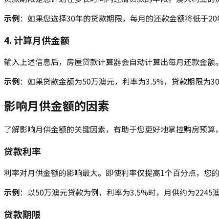
示例
：如果您选择30年的贷款期限，每月的还款金额将低于2
4. 计算月供金额
输入上述信息后，房屋贷款计算器会自动计算出每月还款金额
示例
：如果贷款金额为50万澳元，利率为3.5%，贷款期限为3
影响月供金额的因素
了解影响月供金额的关键因素，有助于您更好地掌控购房预算
贷款利率
利率对月供金额的影响最大。即使利率仅提高1个百分点，您的月
示例
：以50万澳元贷款为例，利率为3.5%时，月供约为2245
贷款期限