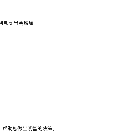
总利息支出会增加。
，帮助您做出明智的决策。