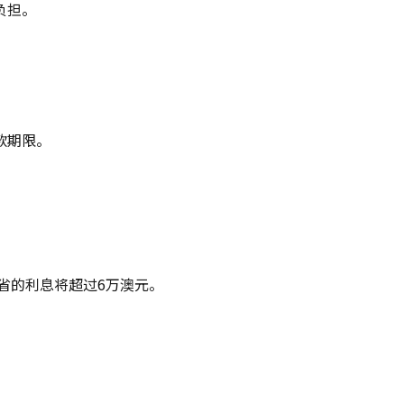
负担。
款期限。
节省的利息将超过6万澳元。