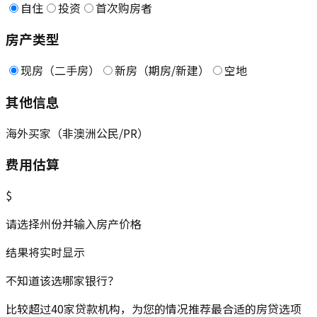
自住
投资
首次购房者
房产类型
现房（二手房）
新房（期房/新建）
空地
其他信息
海外买家（非澳洲公民/PR）
费用估算
$
请选择州份并输入房产价格
结果将实时显示
不知道该选哪家银行？
比较超过40家贷款机构，为您的情况推荐最合适的房贷选项