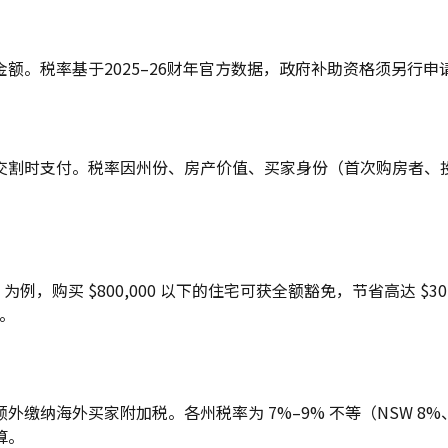
额。税率基于2025–26财年官方数据，政府补助资格须另行申
交割时支付。税率因州份、房产价值、买家身份（首次购房者、
，购买 $800,000 以下的住宅可获全额豁免，节省高达 $30,
准。
外买家附加税。各州税率为 7%–9% 不等（NSW 8%、VIC
算。