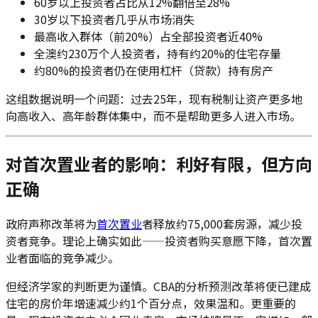
60岁以上投资者占比从12%翻倍至28%
30岁以下投资者几乎从市场消失
最高收入群体（前20%）占全部投资者近40%
全澳约230万个人投资者，持有约20%的住宅存量
约80%的投资者仍在使用杠杆（贷款）持有房产
这组数据说明一个问题：过去25年，现有税制让资产更多地
向高收入、高年龄群体集中，而不是帮助更多人进入市场。
对首次置业者的影响：利好有限，但方向
正确
政府声称改革将为
首次置业
者释放约75,000套房源，减少投
资者竞争。理论上确实如此——投资者购买意愿下降，首次置
业者面临的竞争减少。
但经济学家的判断更为谨慎。CBA的分析预测改革将使已建成
住宅的房价年增速减少约1个百分点，效果温和。更重要的