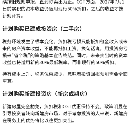
续按旧规则申报，直到你卖出为止。CGT方面，2027年7月1
日前累积的资本收益仍适用现行50%折扣，之后的收益才按
新规计算。
计划购买已建成投资房（二手房）
税务环境发生了根本变化。负扣税亏损只能抵扣租金收入或未
来的房产资本收益，不能再抵扣工资。换句话说，用投资房亏
损来"省个税"的策略基本宣告终结。同时，未来卖出时的资本
收益也将适用新的30%最低税率，而非现行的50%折扣。
持有成本上升、税务优惠减少，意味着投资回报预测需要全面
重算。
计划购买新建投资房（新房或期房）
新建房屋完全豁免，负扣税和CGT优惠保持不变。政策明显在
引导投资者转向新建房市场，对于考虑投资的人来说，新建房
在税务上的优势将比以往更加突出。